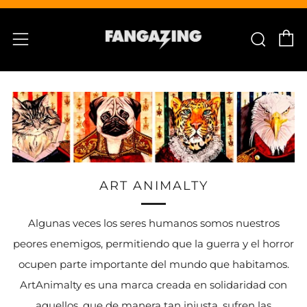
C
Busc
Menú
ART ANIMALTY
Algunas veces los seres humanos somos nuestros
peores enemigos, permitiendo que la guerra y el horror
ocupen parte importante del mundo que habitamos.
ArtAnimalty es una marca creada en solidaridad con
aquellos, que de manera tan injusta, sufren las